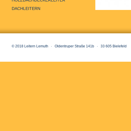
HOLZDACHDECKERLEITER
DACHLEITERN
© 2018 Leitern Lemuth · Oldentruper Straße 141b · 33 605 Bielefeld