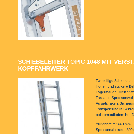
SCHIEBELEITER TOPIC 1048 MIT VER
KOPFFAHRWERK
Zweiteilige Schiebeleit
Höhen und stärkere Bel
Lagermaßen. Mit Kopff
Fassade. Sprossenweis
Aufsetzhaken, Sicheru
Transport und in Gebrau
bei demontiertem Kopff
Außenbreite: 440 mm
Sprossenabstand: 280