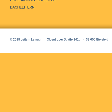
HOLZDACHDECKERLEITER
DACHLEITERN
© 2018 Leitern Lemuth · Oldentruper Straße 141b · 33 605 Bielefeld