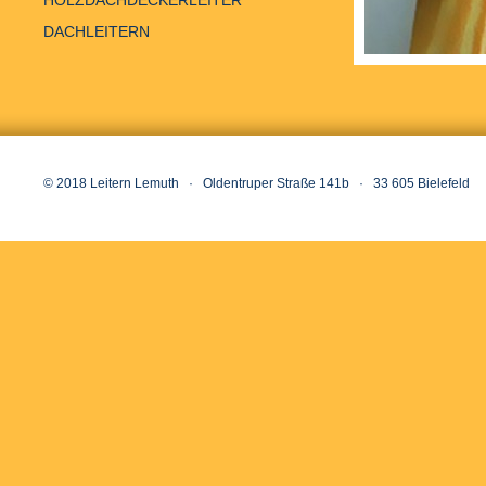
HOLZDACHDECKERLEITER
DACHLEITERN
© 2018 Leitern Lemuth · Oldentruper Straße 141b · 33 605 Bielefeld